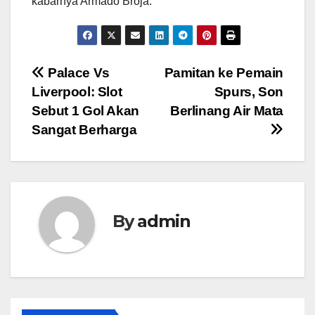
kabarnya Armado Broja.
Post
Palace Vs
Pamitan ke Pemain
Liverpool: Slot
Spurs, Son
navigation
Sebut 1 Gol Akan
Berlinang Air Mata
Sangat Berharga
By
admin