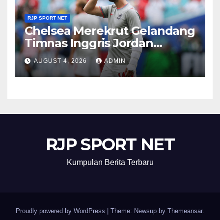
RJP SPORT NET
Chelsea Merekrut Gelandang
Timnas Inggris Jordan
Henderson
AUGUST 4, 2026
ADMIN
RJP SPORT NET
Kumpulan Berita Terbaru
Proudly powered by WordPress
|
Theme: Newsup by
Themeansar
.