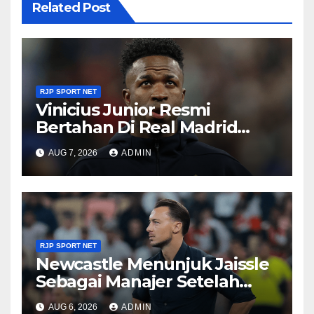
Related Post
RJP SPORT NET
Vinicius Junior Resmi
Bertahan Di Real Madrid
Sampai 2032
AUG 7, 2026
ADMIN
RJP SPORT NET
Newcastle Menunjuk Jaissle
Sebagai Manajer Setelah
Kepergian Howe
AUG 6, 2026
ADMIN