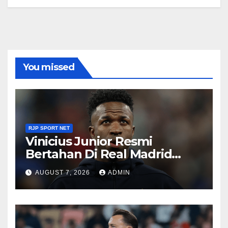
You missed
RJP SPORT NET
Vinicius Junior Resmi
Bertahan Di Real Madrid
Sampai 2032
AUGUST 7, 2026
ADMIN