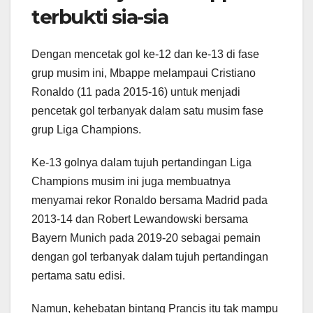
terbukti sia-sia
Dengan mencetak gol ke-12 dan ke-13 di fase
grup musim ini, Mbappe melampaui Cristiano
Ronaldo (11 pada 2015-16) untuk menjadi
pencetak gol terbanyak dalam satu musim fase
grup Liga Champions.
Ke-13 golnya dalam tujuh pertandingan Liga
Champions musim ini juga membuatnya
menyamai rekor Ronaldo bersama Madrid pada
2013-14 dan Robert Lewandowski bersama
Bayern Munich pada 2019-20 sebagai pemain
dengan gol terbanyak dalam tujuh pertandingan
pertama satu edisi.
Namun, kehebatan bintang Prancis itu tak mampu