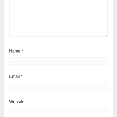
Name
*
Email
*
Website