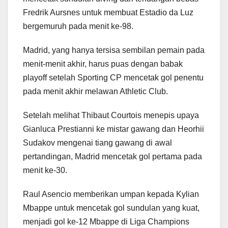
Fredrik Aursnes untuk membuat Estadio da Luz
bergemuruh pada menit ke-98.
Madrid, yang hanya tersisa sembilan pemain pada
menit-menit akhir, harus puas dengan babak
playoff setelah Sporting CP mencetak gol penentu
pada menit akhir melawan Athletic Club.
Setelah melihat Thibaut Courtois menepis upaya
Gianluca Prestianni ke mistar gawang dan Heorhii
Sudakov mengenai tiang gawang di awal
pertandingan, Madrid mencetak gol pertama pada
menit ke-30.
Raul Asencio memberikan umpan kepada Kylian
Mbappe untuk mencetak gol sundulan yang kuat,
menjadi gol ke-12 Mbappe di Liga Champions