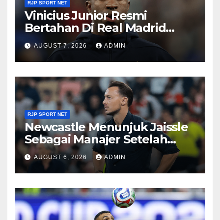
RJP SPORT NET
Vinicius Junior Resmi
Bertahan Di Real Madrid
Sampai 2032
AUGUST 7, 2026
ADMIN
RJP SPORT NET
Newcastle Menunjuk Jaissle
Sebagai Manajer Setelah
Kepergian Howe
AUGUST 6, 2026
ADMIN