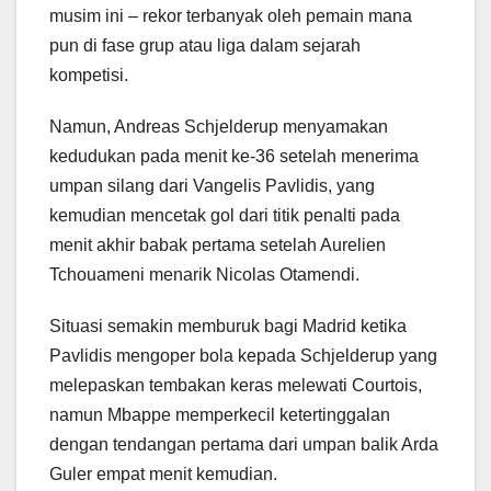
musim ini – rekor terbanyak oleh pemain mana
pun di fase grup atau liga dalam sejarah
kompetisi.
Namun, Andreas Schjelderup menyamakan
kedudukan pada menit ke-36 setelah menerima
umpan silang dari Vangelis Pavlidis, yang
kemudian mencetak gol dari titik penalti pada
menit akhir babak pertama setelah Aurelien
Tchouameni menarik Nicolas Otamendi.
Situasi semakin memburuk bagi Madrid ketika
Pavlidis mengoper bola kepada Schjelderup yang
melepaskan tembakan keras melewati Courtois,
namun Mbappe memperkecil ketertinggalan
dengan tendangan pertama dari umpan balik Arda
Guler empat menit kemudian.