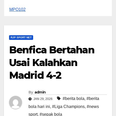
MPO102
RJP SPORT NET
Benfica Bertahan
Usai Kalahkan
Madrid 4-2
By
admin
#berita bola
,
#berita
JAN 29, 2026
bola hari ini
,
#Liga Champions
,
#news
sport
,
#sepak bola