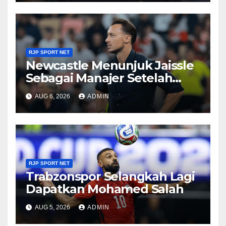
RJP SPORT NET
Newcastle Menunjuk Jaissle
Sebagai Manajer Setelah
Kepergian Howe
AUG 6, 2026
ADMIN
RJP SPORT NET
Trabzonspor Selangkah Lagi
Dapatkan Mohamed Salah
AUG 5, 2026
ADMIN