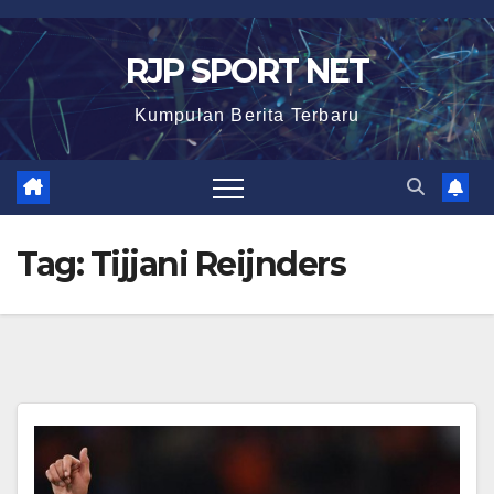
Skip
to
RJP SPORT NET
content
Kumpulan Berita Terbaru
Tag:
Tijjani Reijnders