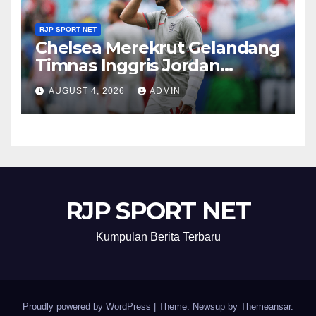
RJP SPORT NET
Chelsea Merekrut Gelandang
Timnas Inggris Jordan
Henderson
AUGUST 4, 2026
ADMIN
RJP SPORT NET
Kumpulan Berita Terbaru
Proudly powered by WordPress
|
Theme: Newsup by
Themeansar
.