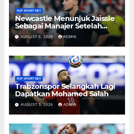
RJP SPORT NET
Newcastle Menunjuk Jaissle
Sebagai Manajer Setelah
Kepergian Howe
AUGUST 6, 2026
ADMIN
RJP SPORT NET
Trabzonspor Selangkah Lagi
Dapatkan Mohamed Salah
AUGUST 5, 2026
ADMIN