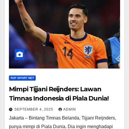
RJP SPORT NET
Mimpi Tijjani Reijnders: Lawan
Timnas Indonesia di Piala Dunia!
SEPTEMBER 4, 2025
ADMIN
Jakarta – Bintang Timnas Belanda, Tijjani Reijnders,
punya mimpi di Piala Dunia. Dia ingin menghadapi