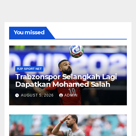
You missed
RJP SPORT NET
Trabzonspor Selangkah Lagi
Dapatkan Mohamed Salah
AUGUST 5, 2026
ADMIN