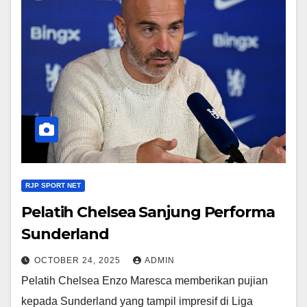
RJP SPORT NET
Pelatih Chelsea Sanjung Performa
Sunderland
OCTOBER 24, 2025
ADMIN
Pelatih Chelsea Enzo Maresca memberikan pujian
kepada Sunderland yang tampil impresif di Liga