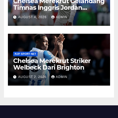
Chelsea Merekrut Gelandang
Timnas Inggris Jordan
Henderson
AUGUST 4, 2026
ADMIN
RJP SPORT NET
Chelsea Merekrut Striker
Welbeck Dari Brighton
AUGUST 2, 2026
ADMIN