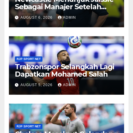
Sebagai Manajer Setelah
Kepergian Howe
AUGUST 6, 2026
ADMIN
RJP SPORT NET
Trabzonspor Selangkah Lagi
Dapatkan Mohamed Salah
AUGUST 5, 2026
ADMIN
RJP SPORT NET