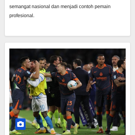
semangat nasional dan menjadi contoh pemain
profesional.