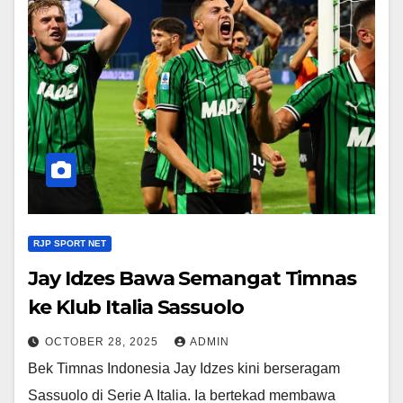
RJP SPORT NET
Jay Idzes Bawa Semangat Timnas
ke Klub Italia Sassuolo
OCTOBER 28, 2025
ADMIN
Bek Timnas Indonesia Jay Idzes kini berseragam
Sassuolo di Serie A Italia. Ia bertekad membawa