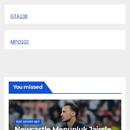
GTA138
MPO102
You missed
RJP SPORT NET
Newcastle Menunjuk Jaissle