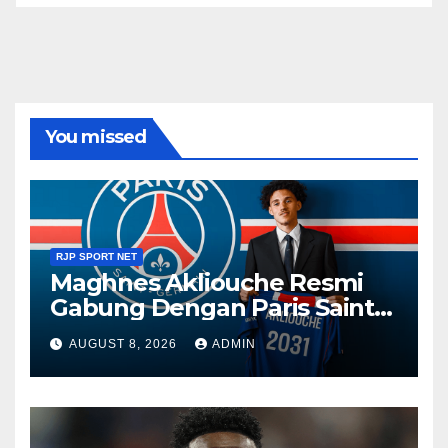
You missed
RJP SPORT NET
Maghnes Akliouche Resmi
Gabung Dengan Paris Saint-
Germain
AUGUST 8, 2026
ADMIN