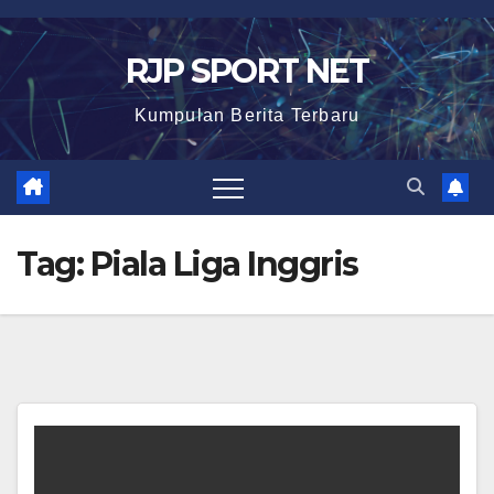
Skip
to
RJP SPORT NET
content
Kumpulan Berita Terbaru
Tag:
Piala Liga Inggris