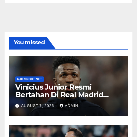
You missed
RJP SPORT NET
Vinicius Junior Resmi
Bertahan Di Real Madrid
Sampai 2032
AUGUST 7, 2026
ADMIN