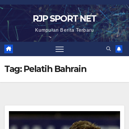
Skip
to
RJP SPORT NET
content
Kumpulan Berita Terbaru
Tag:
Pelatih Bahrain