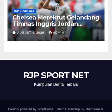
RJP SPORT NET
Chelsea Merekrut Gelandang
Timnas Inggris Jordan
Henderson
AUGUST 4, 2026
ADMIN
RJP SPORT NET
Kumpulan Berita Terbaru
Proudly powered by WordPress
|
Theme: Newsup by
Themeansar
.