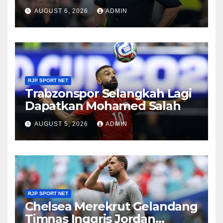
Kepergian Howe
AUGUST 6, 2026
ADMIN
RJP SPORT NET
Trabzonspor Selangkah Lagi
Dapatkan Mohamed Salah
AUGUST 5, 2026
ADMIN
RJP SPORT NET
Chelsea Merekrut Gelandang
Timnas Inggris Jordan