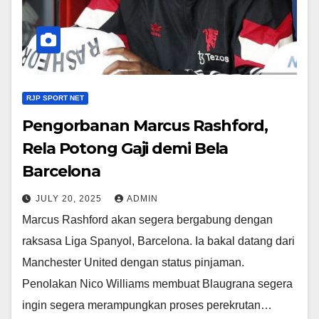
RJP SPORT NET
Pengorbanan Marcus Rashford,
Rela Potong Gaji demi Bela
Barcelona
JULY 20, 2025
ADMIN
Marcus Rashford akan segera bergabung dengan
raksasa Liga Spanyol, Barcelona. Ia bakal datang dari
Manchester United dengan status pinjaman.
Penolakan Nico Williams membuat Blaugrana segera
ingin segera merampungkan proses perekrutan…