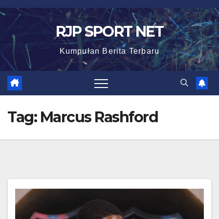
Skip
to
RJP SPORT NET
content
Kumpulan Berita Terbaru
Tag:
Marcus Rashford