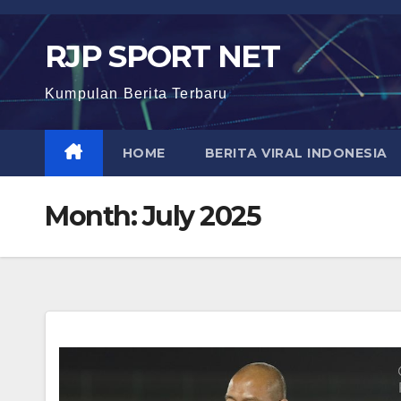
Skip
to
RJP SPORT NET
content
Kumpulan Berita Terbaru
HOME
BERITA VIRAL INDONESIA
Month:
July 2025