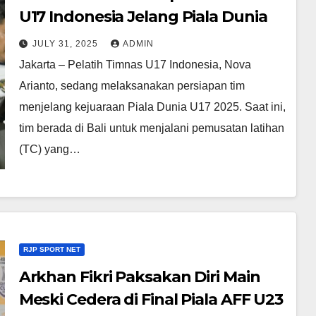
U17 Indonesia Jelang Piala Dunia
JULY 31, 2025
ADMIN
Jakarta – Pelatih Timnas U17 Indonesia, Nova
Arianto, sedang melaksanakan persiapan tim
menjelang kejuaraan Piala Dunia U17 2025. Saat ini,
tim berada di Bali untuk menjalani pemusatan latihan
(TC) yang…
RJP SPORT NET
Arkhan Fikri Paksakan Diri Main
Meski Cedera di Final Piala AFF U23