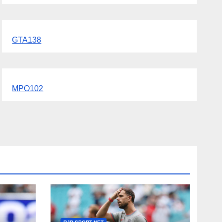
GTA138
MPO102