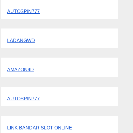
AUTOSPIN777
LADANGWD
AMAZON4D
AUTOSPIN777
LINK BANDAR SLOT ONLINE