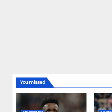
You missed