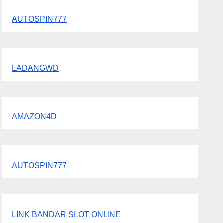
AUTOSPIN777
LADANGWD
AMAZON4D
AUTOSPIN777
LINK BANDAR SLOT ONLINE