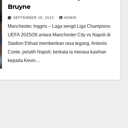
Bruyne
SEPTEMBER 18, 2025
ADMIN
Manchester, Inggris – Laga sengit Liga Champions
UEFA 2025/26 antara Manchester City vs Napoli di
Stadion Etihad memberikan rasa tegang. Antonio
Conte, pelatih Napoli, berkata ia merasa kasihan
kepada Kevin…