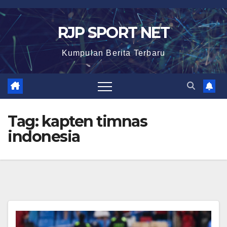
Skip
to
RJP SPORT NET
content
Kumpulan Berita Terbaru
Tag:
kapten timnas
indonesia