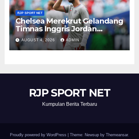
RJP SPORT NET
Chelsea Merekrut Gelandang
Timnas Inggris Jordan
Henderson
AUGUST 4, 2026
ADMIN
RJP SPORT NET
Kumpulan Berita Terbaru
Proudly powered by WordPress
|
Theme: Newsup by
Themeansar
.