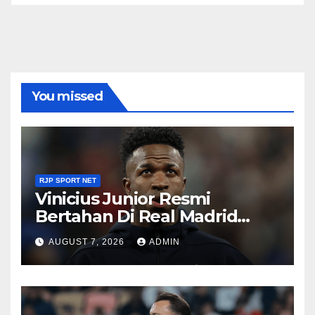
You missed
RJP SPORT NET
Vinicius Junior Resmi
Bertahan Di Real Madrid
Sampai 2032
AUGUST 7, 2026
ADMIN