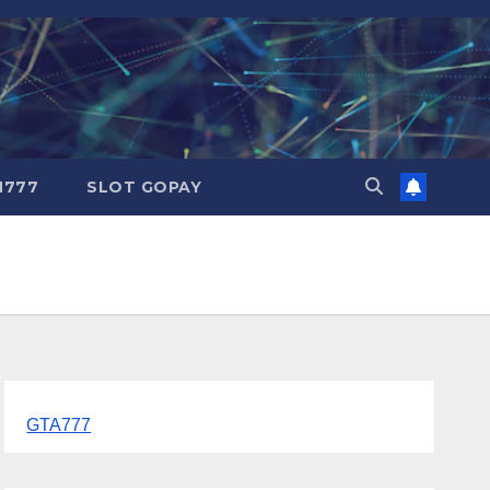
N777
SLOT GOPAY
GTA777