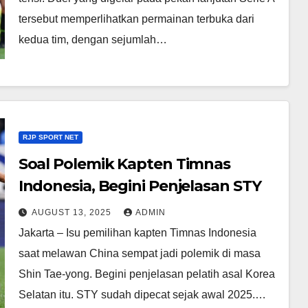
tersebut memperlihatkan permainan terbuka dari
kedua tim, dengan sejumlah…
RJP SPORT NET
Soal Polemik Kapten Timnas
Indonesia, Begini Penjelasan STY
AUGUST 13, 2025
ADMIN
Jakarta – Isu pemilihan kapten Timnas Indonesia
saat melawan China sempat jadi polemik di masa
Shin Tae-yong. Begini penjelasan pelatih asal Korea
Selatan itu. STY sudah dipecat sejak awal 2025.…