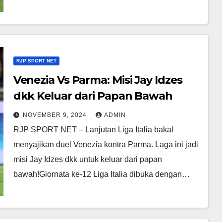
RJP SPORT NET
Venezia Vs Parma: Misi Jay Idzes
dkk Keluar dari Papan Bawah
NOVEMBER 9, 2024
ADMIN
RJP SPORT NET – Lanjutan Liga Italia bakal
menyajikan duel Venezia kontra Parma. Laga ini jadi
misi Jay Idzes dkk untuk keluar dari papan
bawah!Giornata ke-12 Liga Italia dibuka dengan…