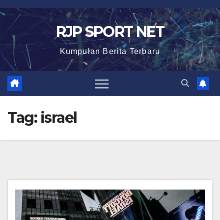
Skip
to
RJP SPORT NET
content
Kumpulan Berita Terbaru
Tag:
israel