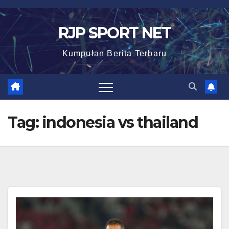
Skip
to
RJP SPORT NET
content
Kumpulan Berita Terbaru
Tag:
indonesia vs thailand