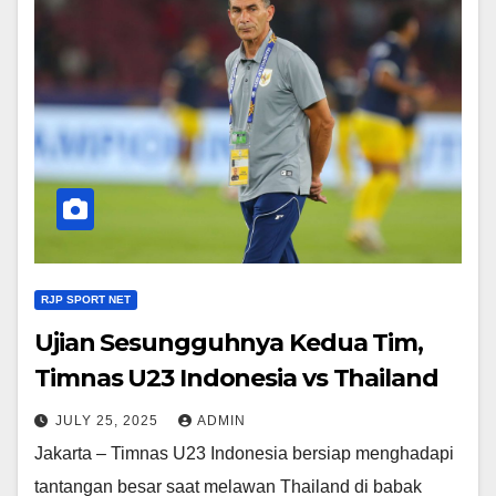
RJP SPORT NET
Ujian Sesungguhnya Kedua Tim,
Timnas U23 Indonesia vs Thailand
JULY 25, 2025
ADMIN
Jakarta – Timnas U23 Indonesia bersiap menghadapi
tantangan besar saat melawan Thailand di babak