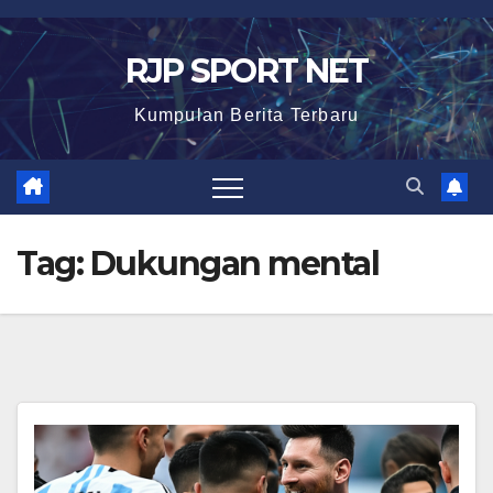
Skip
to
RJP SPORT NET
content
Kumpulan Berita Terbaru
Tag:
Dukungan mental