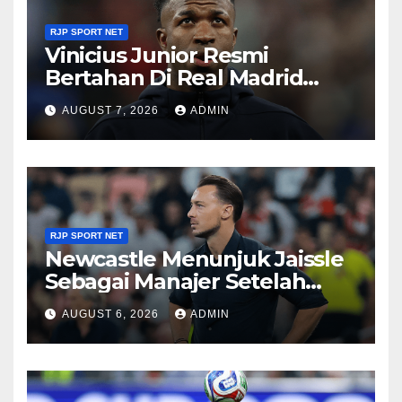
RJP SPORT NET
Vinicius Junior Resmi
Bertahan Di Real Madrid
Sampai 2032
AUGUST 7, 2026
ADMIN
RJP SPORT NET
Newcastle Menunjuk Jaissle
Sebagai Manajer Setelah
Kepergian Howe
AUGUST 6, 2026
ADMIN