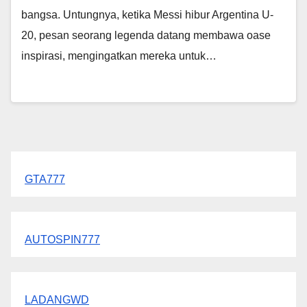
bangsa. Untungnya, ketika Messi hibur Argentina U-
20, pesan seorang legenda datang membawa oase
inspirasi, mengingatkan mereka untuk…
GTA777
AUTOSPIN777
LADANGWD