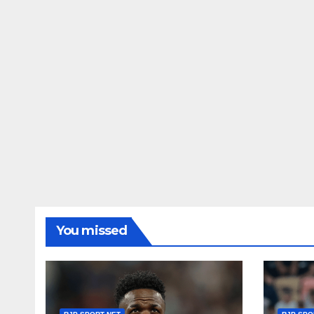
You missed