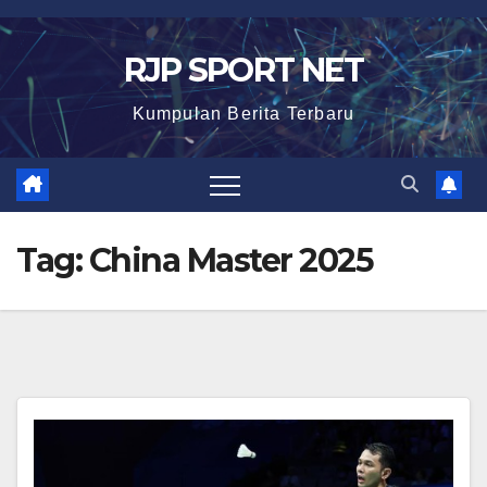
Skip
to
RJP SPORT NET
content
Kumpulan Berita Terbaru
Tag:
China Master 2025