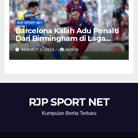
RJP SPORT NET
Barcelona Kalah Adu Penalti
Dari Birmingham di Laga
Pramusim
AUGUST 1, 2026
ADMIN
RJP SPORT NET
Kumpulan Berita Terbaru