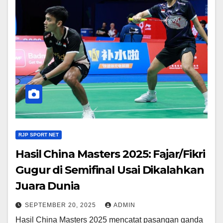
RJP SPORT NET
Hasil China Masters 2025: Fajar/Fikri
Gugur di Semifinal Usai Dikalahkan
Juara Dunia
SEPTEMBER 20, 2025
ADMIN
Hasil China Masters 2025 mencatat pasangan ganda