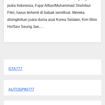
putra Indonesia, Fajar Alfian/Muhammad Shohibul
Fikri, harus terhenti di babak semifinal. Mereka
disingkirkan juara dunia asal Korea Selatan, Kim Won
Ho/Seo Seung Jae,…
GTA777
AUTOSPIN777