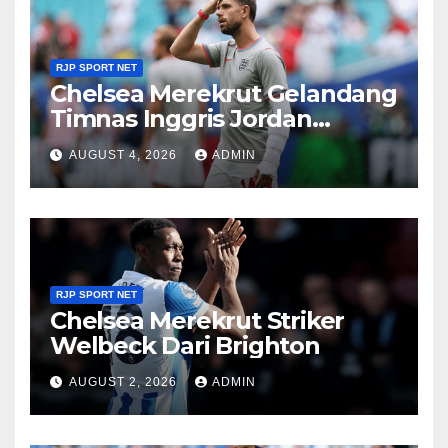
RJP SPORT NET
Chelsea Merekrut Gelandang
Timnas Inggris Jordan
Henderson
AUGUST 4, 2026
ADMIN
RJP SPORT NET
Chelsea Merekrut Striker
Welbeck Dari Brighton
AUGUST 2, 2026
ADMIN