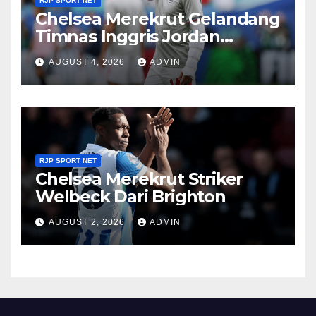
RJP SPORT NET
Chelsea Merekrut Gelandang
Timnas Inggris Jordan
Henderson
AUGUST 4, 2026
ADMIN
RJP SPORT NET
Chelsea Merekrut Striker
Welbeck Dari Brighton
AUGUST 2, 2026
ADMIN