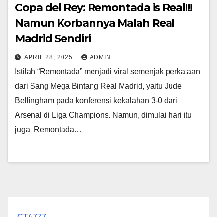
Copa del Rey: Remontada is Real!!!
Namun Korbannya Malah Real
Madrid Sendiri
APRIL 28, 2025
ADMIN
Istilah “Remontada” menjadi viral semenjak perkataan
dari Sang Mega Bintang Real Madrid, yaitu Jude
Bellingham pada konferensi kekalahan 3-0 dari
Arsenal di Liga Champions. Namun, dimulai hari itu
juga, Remontada…
GTA777