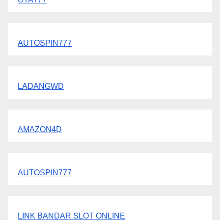
AUTOSPIN777
LADANGWD
AMAZON4D
AUTOSPIN777
LINK BANDAR SLOT ONLINE