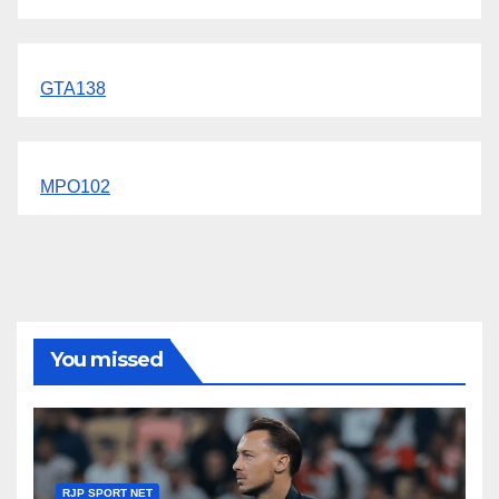
GTA138
MPO102
You missed
RJP SPORT NET