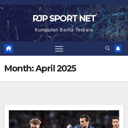
Skip
to
RJP SPORT NET
content
Kumpulan Berita Terbaru
Month:
April 2025