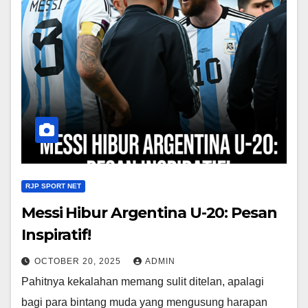
RJP SPORT NET
Messi Hibur Argentina U-20: Pesan
Inspiratif!
OCTOBER 20, 2025
ADMIN
Pahitnya kekalahan memang sulit ditelan, apalagi
bagi para bintang muda yang mengusung harapan