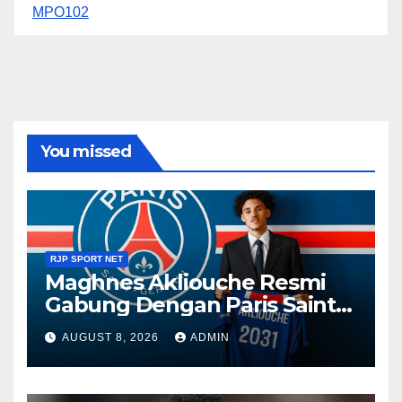
MPO102
You missed
RJP SPORT NET
Maghnes Akliouche Resmi
Gabung Dengan Paris Saint-
Germain
AUGUST 8, 2026
ADMIN