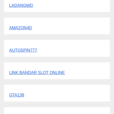
LADANGWD
AMAZON4D
AUTOSPIN777
LINK BANDAR SLOT ONLINE
GTA138