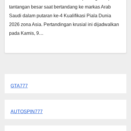
tantangan besar saat bertandang ke markas Arab
Saudi dalam putaran ke-4 Kualifikasi Piala Dunia
2026 zona Asia. Pertandingan krusial ini dijadwalkan
pada Kamis, 9…
GTA777
AUTOSPIN777