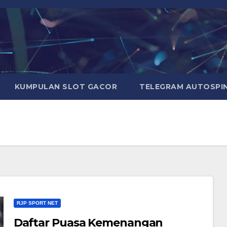
KUMPULAN SLOT GACOR
TELEGRAM AUTOSPI
RJP SPORT NET
Daftar Puasa Kemenangan