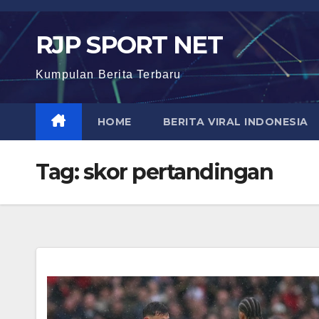
Skip
to
RJP SPORT NET
content
Kumpulan Berita Terbaru
HOME
BERITA VIRAL INDONESIA
Tag:
skor pertandingan