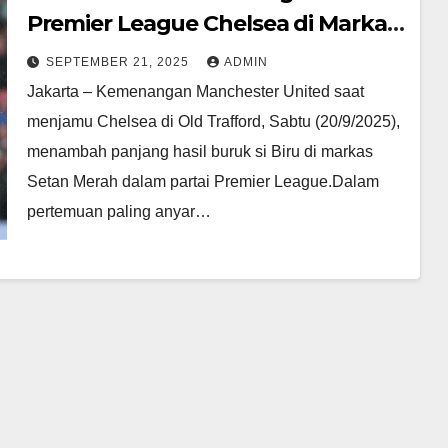
Premier League Chelsea di Markas
MU
SEPTEMBER 21, 2025
ADMIN
Jakarta – Kemenangan Manchester United saat
menjamu Chelsea di Old Trafford, Sabtu (20/9/2025),
menambah panjang hasil buruk si Biru di markas
Setan Merah dalam partai Premier League.Dalam
pertemuan paling anyar…