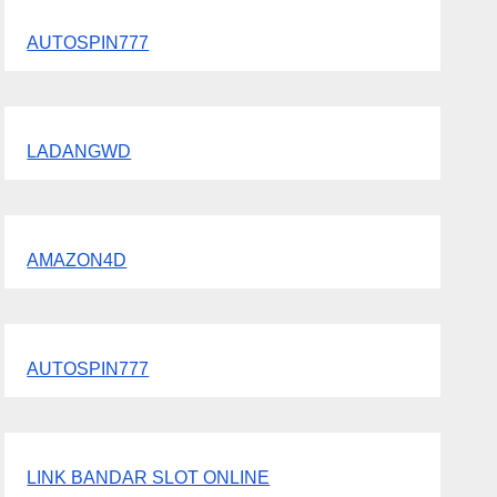
AUTOSPIN777
LADANGWD
AMAZON4D
AUTOSPIN777
LINK BANDAR SLOT ONLINE