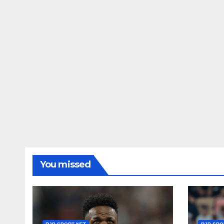
You missed