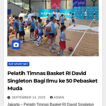
RJP SPORT NET
Pelatih Timnas Basket RI David
Singleton Bagi Ilmu ke 50 Pebasket
Muda
SEPTEMBER 14, 2025
ADMIN
Jakarta – Pelatih Timnas Basket RI David Singleton