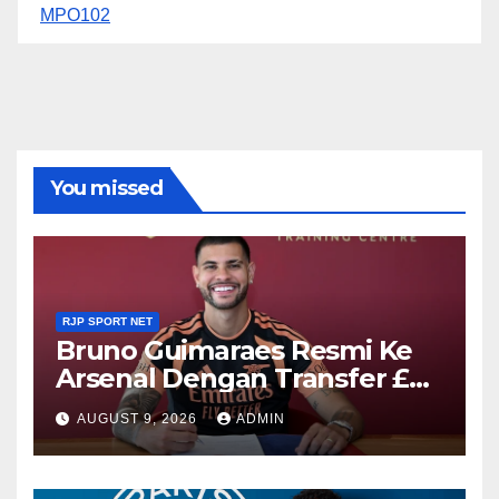
MPO102
You missed
RJP SPORT NET
Bruno Guimaraes Resmi Ke
Arsenal Dengan Transfer £75
Juta
AUGUST 9, 2026
ADMIN