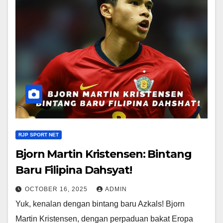
RJP SPORT NET
Bjorn Martin Kristensen: Bintang
Baru Filipina Dahsyat!
OCTOBER 16, 2025
ADMIN
Yuk, kenalan dengan bintang baru Azkals! Bjorn
Martin Kristensen, dengan perpaduan bakat Eropa