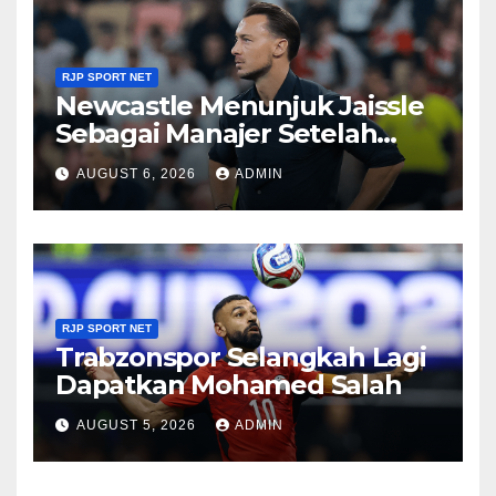
RJP SPORT NET
Newcastle Menunjuk Jaissle
Sebagai Manajer Setelah
Kepergian Howe
AUGUST 6, 2026
ADMIN
RJP SPORT NET
Trabzonspor Selangkah Lagi
Dapatkan Mohamed Salah
AUGUST 5, 2026
ADMIN