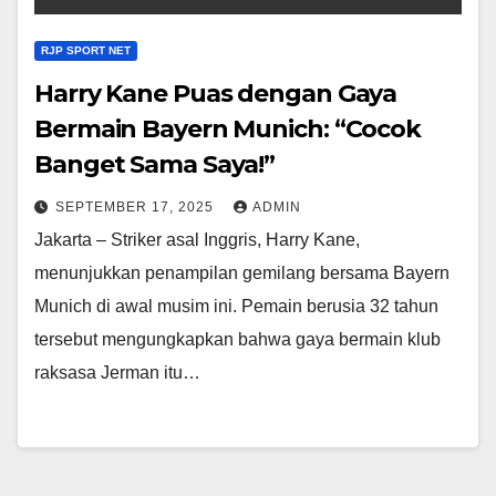
RJP SPORT NET
Harry Kane Puas dengan Gaya
Bermain Bayern Munich: “Cocok
Banget Sama Saya!”
SEPTEMBER 17, 2025
ADMIN
Jakarta – Striker asal Inggris, Harry Kane,
menunjukkan penampilan gemilang bersama Bayern
Munich di awal musim ini. Pemain berusia 32 tahun
tersebut mengungkapkan bahwa gaya bermain klub
raksasa Jerman itu…