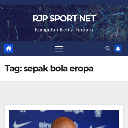
Skip
to
RJP SPORT NET
content
Kumpulan Berita Terbaru
Tag:
sepak bola eropa