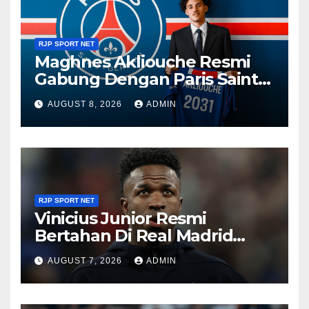
RJP SPORT NET
Maghnes Akliouche Resmi
Gabung Dengan Paris Saint-
Germain
AUGUST 8, 2026
ADMIN
RJP SPORT NET
Vinicius Junior Resmi
Bertahan Di Real Madrid
Sampai 2032
AUGUST 7, 2026
ADMIN