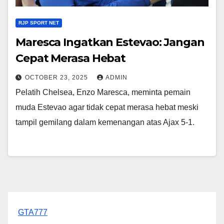
RJP SPORT NET
Maresca Ingatkan Estevao: Jangan
Cepat Merasa Hebat
OCTOBER 23, 2025
ADMIN
Pelatih Chelsea, Enzo Maresca, meminta pemain
muda Estevao agar tidak cepat merasa hebat meski
tampil gemilang dalam kemenangan atas Ajax 5-1.
GTA777