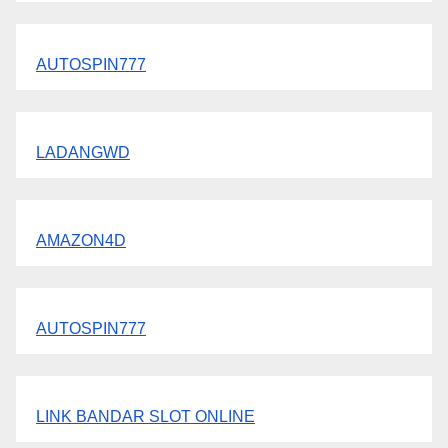
AUTOSPIN777
LADANGWD
AMAZON4D
AUTOSPIN777
LINK BANDAR SLOT ONLINE