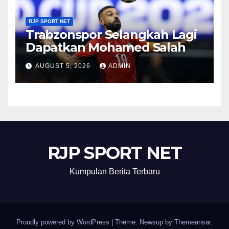
RJP SPORT NET
Trabzonspor Selangkah Lagi
Dapatkan Mohamed Salah
AUGUST 5, 2026
ADMIN
RJP SPORT NET
Kumpulan Berita Terbaru
Proudly powered by WordPress
|
Theme: Newsup by
Themeansar
.