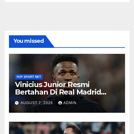
You missed
RJP SPORT NET
Vinicius Junior Resmi
Bertahan Di Real Madrid
Sampai 2032
AUGUST 7, 2026
ADMIN