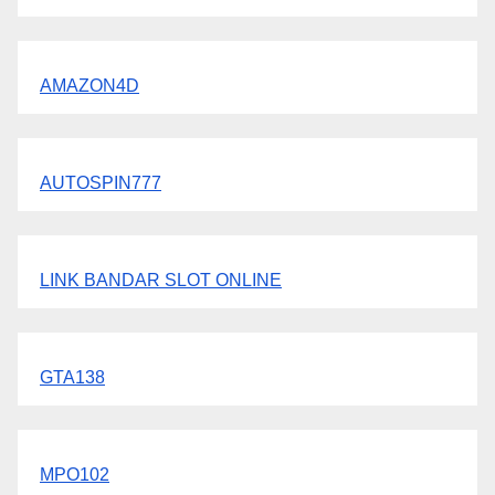
AMAZON4D
AUTOSPIN777
LINK BANDAR SLOT ONLINE
GTA138
MPO102