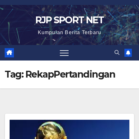
Skip
to
RJP SPORT NET
content
Kumpulan Berita Terbaru
Tag:
RekapPertandingan