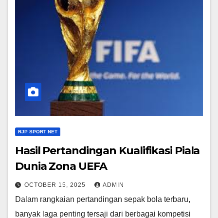
RJP SPORT NET
Hasil Pertandingan Kualifikasi Piala
Dunia Zona UEFA
OCTOBER 15, 2025
ADMIN
Dalam rangkaian pertandingan sepak bola terbaru,
banyak laga penting tersaji dari berbagai kompetisi