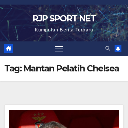
Skip
to
RJP SPORT NET
content
Kumpulan Berita Terbaru
Tag:
Mantan Pelatih Chelsea