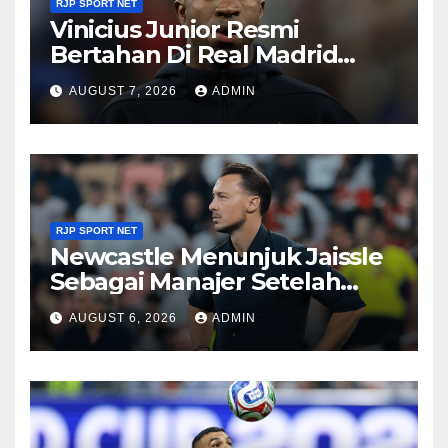
RJP SPORT NET
Vinicius Junior Resmi
Bertahan Di Real Madrid
Sampai 2032
AUGUST 7, 2026
ADMIN
RJP SPORT NET
Newcastle Menunjuk Jaissle
Sebagai Manajer Setelah
Kepergian Howe
AUGUST 6, 2026
ADMIN