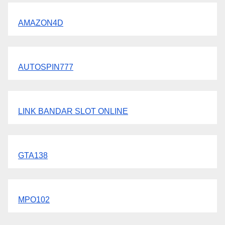
AMAZON4D
AUTOSPIN777
LINK BANDAR SLOT ONLINE
GTA138
MPO102