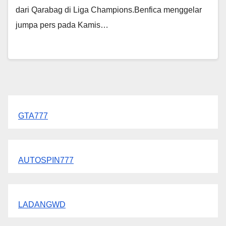
dari Qarabag di Liga Champions.Benfica menggelar
jumpa pers pada Kamis…
GTA777
AUTOSPIN777
LADANGWD