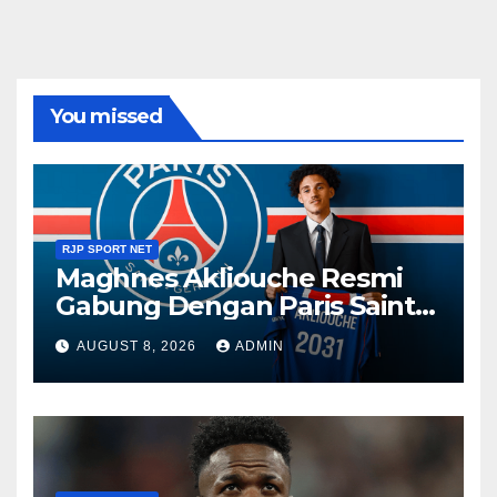
You missed
RJP SPORT NET
Maghnes Akliouche Resmi
Gabung Dengan Paris Saint-
Germain
AUGUST 8, 2026
ADMIN