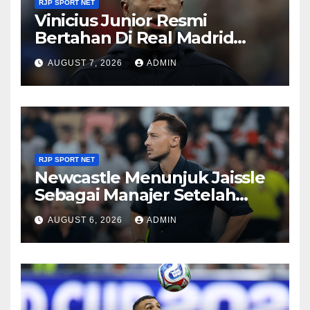
RJP SPORT NET
Vinicius Junior Resmi
Bertahan Di Real Madrid
Sampai 2032
AUGUST 7, 2026
ADMIN
RJP SPORT NET
Newcastle Menunjuk Jaissle
Sebagai Manajer Setelah
Kepergian Howe
AUGUST 6, 2026
ADMIN