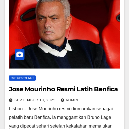
RJP SPORT NET
Jose Mourinho Resmi Latih Benfica
SEPTEMBER 18, 2025
ADMIN
Lisbon – Jose Mourinho resmi diumumkan sebagai
pelatih baru Benfica. Ia menggantikan Bruno Lage
yang dipecat sehari setelah kekalahan memalukan