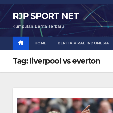
Skip
to
RJP SPORT NET
content
Kumpulan Berita Terbaru
HOME
BERITA VIRAL INDONESIA
Tag:
liverpool vs everton