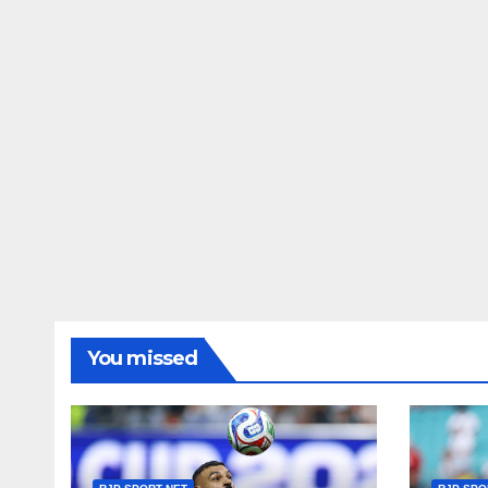
You missed