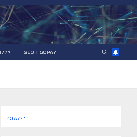
N777
SLOT GOPAY
GTA777