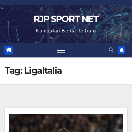
Skip
to
RJP SPORT NET
content
Kumpulan Berita Terbaru
Tag:
LigaItalia