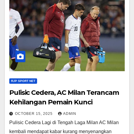
RJP SPORT NET
Pulisic Cedera, AC Milan Terancam
Kehilangan Pemain Kunci
OCTOBER 15, 2025
ADMIN
Pulisic Cedera Lagi di Tengah Laga Milan AC Milan
kembali mendapat kabar kurang menyenangkan