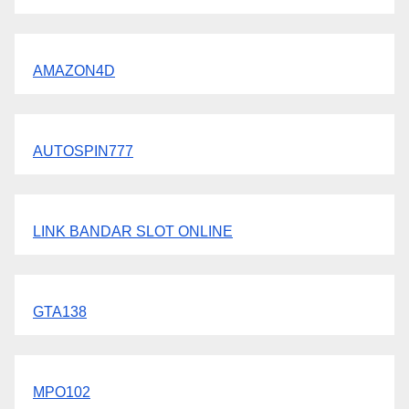
AMAZON4D
AUTOSPIN777
LINK BANDAR SLOT ONLINE
GTA138
MPO102