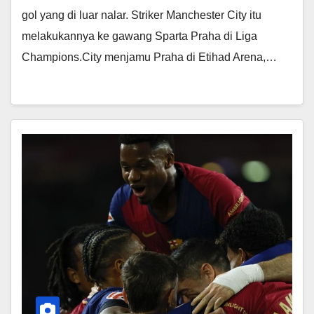
gol yang di luar nalar. Striker Manchester City itu
melakukannya ke gawang Sparta Praha di Liga
Champions.City menjamu Praha di Etihad Arena,…