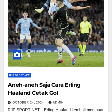
RJP SPORT NET
Aneh-aneh Saja Cara Erling
Haaland Cetak Gol
OCTOBER 24, 2024
ADMIN
RJP SPORT NET – Erling Haaland kembali membuat