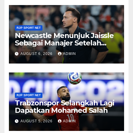
RJP SPORT NET
Newcastle Menunjuk Jaissle
Sebagai Manajer Setelah
Kepergian Howe
AUGUST 6, 2026
ADMIN
RJP SPORT NET
Trabzonspor Selangkah Lagi
Dapatkan Mohamed Salah
AUGUST 5, 2026
ADMIN