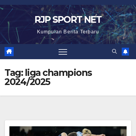
Skip
to
RJP SPORT NET
content
Kumpulan Berita Terbaru
Tag:
liga champions
2024/2025