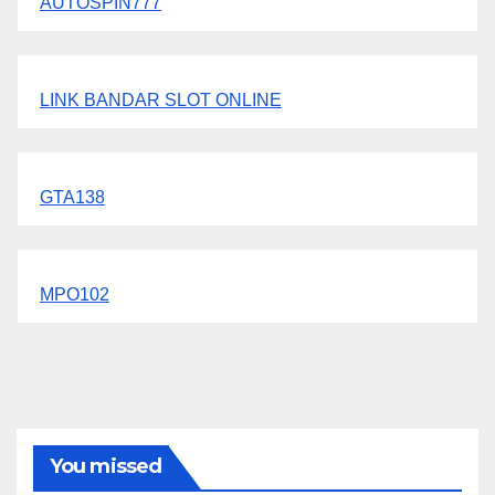
AUTOSPIN777
LINK BANDAR SLOT ONLINE
GTA138
MPO102
You missed