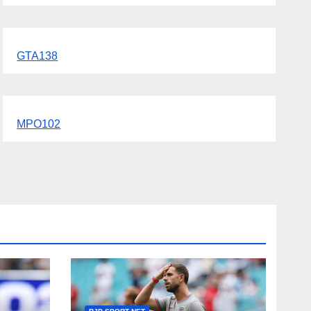
GTA138
MPO102