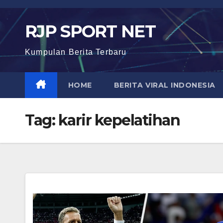
Skip
to
RJP SPORT NET
content
Kumpulan Berita Terbaru
HOME
BERITA VIRAL INDONESIA
Tag:
karir kepelatihan