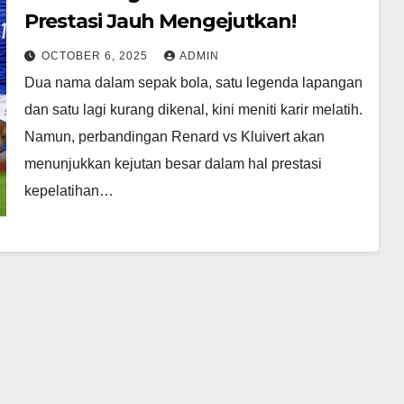
Prestasi Jauh Mengejutkan!
OCTOBER 6, 2025
ADMIN
Dua nama dalam sepak bola, satu legenda lapangan
dan satu lagi kurang dikenal, kini meniti karir melatih.
Namun, perbandingan Renard vs Kluivert akan
menunjukkan kejutan besar dalam hal prestasi
kepelatihan…