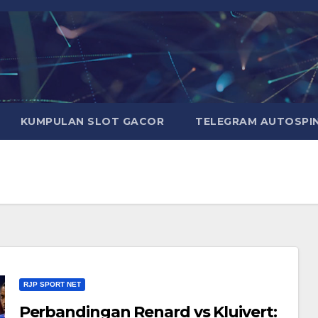
KUMPULAN SLOT GACOR
TELEGRAM AUTOSPI
RJP SPORT NET
Perbandingan Renard vs Kluivert: