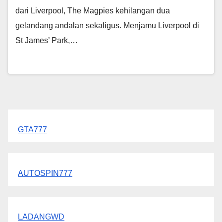
dari Liverpool, The Magpies kehilangan dua
gelandang andalan sekaligus. Menjamu Liverpool di
St James’ Park,…
GTA777
AUTOSPIN777
LADANGWD