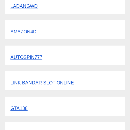
LADANGWD
AMAZON4D
AUTOSPIN777
LINK BANDAR SLOT ONLINE
GTA138