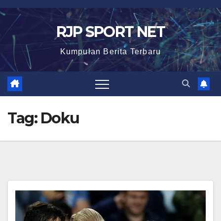
Skip
to
RJP SPORT NET
content
Kumpulan Berita Terbaru
Tag:
Doku