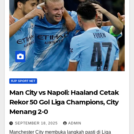
RJP SPORT NET
Man City vs Napoli: Haaland Cetak
Rekor 50 Gol Liga Champions, City
Menang 2-0
SEPTEMBER 18, 2025
ADMIN
Manchester City membuka langkah pasti di Liga