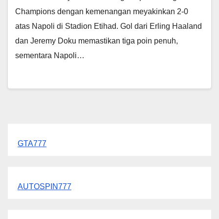
Champions dengan kemenangan meyakinkan 2-0
atas Napoli di Stadion Etihad. Gol dari Erling Haaland
dan Jeremy Doku memastikan tiga poin penuh,
sementara Napoli…
GTA777
AUTOSPIN777