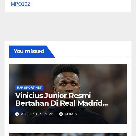
MPO102
You missed
RJP SPORT NET
Vinicius Junior Resmi
Bertahan Di Real Madrid
Sampai 2032
AUGUST 7, 2026
ADMIN