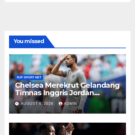
You missed
RJP SPORT NET
Chelsea Merekrut Gelandang
Timnas Inggris Jordan
Henderson
AUGUST 4, 2026
ADMIN