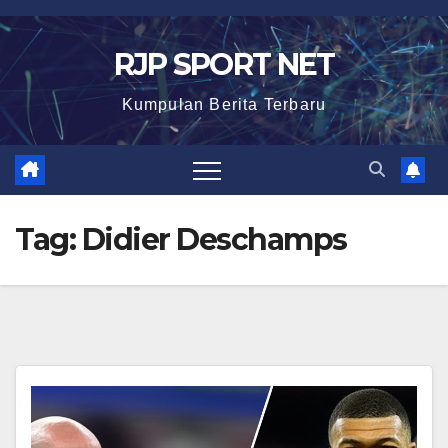
Skip
to
RJP SPORT NET
content
Kumpulan Berita Terbaru
Tag:
Didier Deschamps