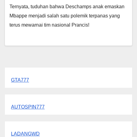
Ternyata, tuduhan bahwa Deschamps anak emaskan
Mbappe menjadi salah satu polemik terpanas yang
terus mewarnai tim nasional Prancis!
GTA777
AUTOSPIN777
LADANGWD