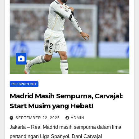
RJP SPORT NET
Madrid Masih Sempurna, Carvajal:
Start Musim yang Hebat!
SEPTEMBER 22, 2025
ADMIN
Jakarta – Real Madrid masih sempurna dalam lima
pertandingan Liga Spanyol. Dani Carvajal