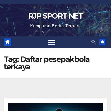
Skip
to
RJP SPORT NET
content
Kumpulan Berita Terbaru
Tag:
Daftar pesepakbola
terkaya