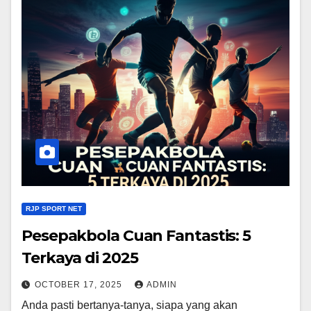
RJP SPORT NET
Pesepakbola Cuan Fantastis: 5
Terkaya di 2025
OCTOBER 17, 2025
ADMIN
Anda pasti bertanya-tanya, siapa yang akan