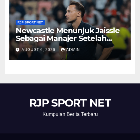
RJP SPORT NET
Newcastle Menunjuk Jaissle
Sebagai Manajer Setelah
Kepergian Howe
AUGUST 6, 2026
ADMIN
RJP SPORT NET
Kumpulan Berita Terbaru