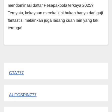
mendominasi daftar Pesepakbola terkaya 2025?
Ternyata, kekayaan mereka kini bukan hanya dari gaji
fantastis, melainkan juga ladang cuan lain yang tak
terduga!
GTA777
AUTOSPIN777