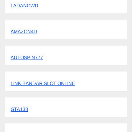
LADANGWD
AMAZON4D
AUTOSPIN777
LINK BANDAR SLOT ONLINE
GTA138