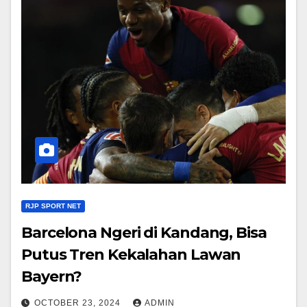
RJP SPORT NET
Barcelona Ngeri di Kandang, Bisa
Putus Tren Kekalahan Lawan
Bayern?
OCTOBER 23, 2024
ADMIN