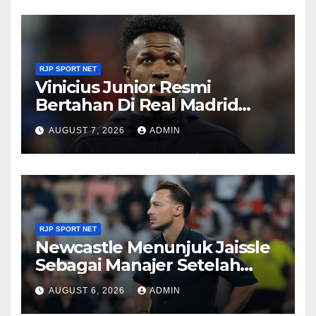
RJP SPORT NET
Vinicius Junior Resmi
Bertahan Di Real Madrid
Sampai 2032
AUGUST 7, 2026
ADMIN
RJP SPORT NET
Newcastle Menunjuk Jaissle
Sebagai Manajer Setelah
Kepergian Howe
AUGUST 6, 2026
ADMIN