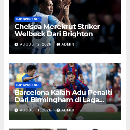
RJP SPORT NET
Chelsea Merekrut Striker
Welbeck Dari Brighton
AUGUST 2, 2026
ADMIN
RJP SPORT NET
Barcelona Kalah Adu Penalti
Dari Birmingham di Laga
Pramusim
AUGUST 1, 2026
ADMIN