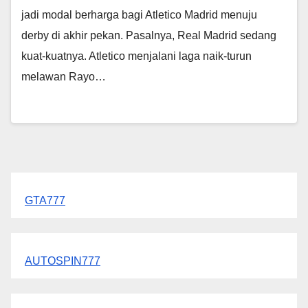
jadi modal berharga bagi Atletico Madrid menuju
derby di akhir pekan. Pasalnya, Real Madrid sedang
kuat-kuatnya. Atletico menjalani laga naik-turun
melawan Rayo…
GTA777
AUTOSPIN777