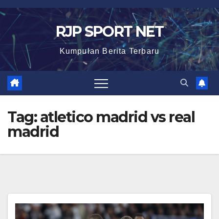
Skip
to
RJP SPORT NET
content
Kumpulan Berita Terbaru
Tag:
atletico madrid vs real
madrid