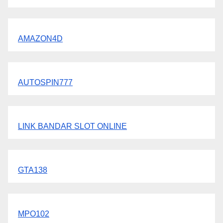
AMAZON4D
AUTOSPIN777
LINK BANDAR SLOT ONLINE
GTA138
MPO102