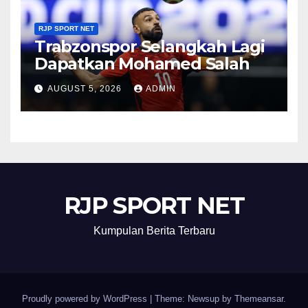
RJP SPORT NET
Trabzonspor Selangkah Lagi
Dapatkan Mohamed Salah
AUGUST 5, 2026
ADMIN
RJP SPORT NET
Kumpulan Berita Terbaru
Proudly powered by WordPress
|
Theme: Newsup by
Themeansar
.