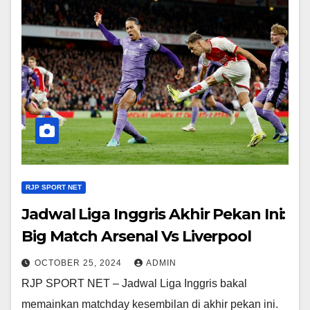
RJP SPORT NET
Jadwal Liga Inggris Akhir Pekan Ini:
Big Match Arsenal Vs Liverpool
OCTOBER 25, 2024
ADMIN
RJP SPORT NET – Jadwal Liga Inggris bakal
memainkan matchday kesembilan di akhir pekan ini.