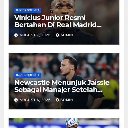
RJP SPORT NET
Vinicius Junior Resmi
Bertahan Di Real Madrid
Sampai 2032
AUGUST 7, 2026
ADMIN
RJP SPORT NET
Newcastle Menunjuk Jaissle
Sebagai Manajer Setelah
Kepergian Howe
AUGUST 6, 2026
ADMIN