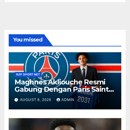
You missed
RJP SPORT NET
Maghnes Akliouche Resmi
Gabung Dengan Paris Saint-
Germain
AUGUST 8, 2026
ADMIN