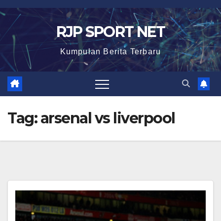
Skip
to
RJP SPORT NET
content
Kumpulan Berita Terbaru
Tag:
arsenal vs liverpool