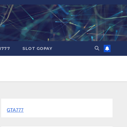
N777
SLOT GOPAY
GTA777