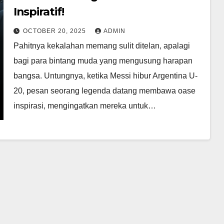
Inspiratif!
OCTOBER 20, 2025
ADMIN
Pahitnya kekalahan memang sulit ditelan, apalagi
bagi para bintang muda yang mengusung harapan
bangsa. Untungnya, ketika Messi hibur Argentina U-
20, pesan seorang legenda datang membawa oase
inspirasi, mengingatkan mereka untuk…