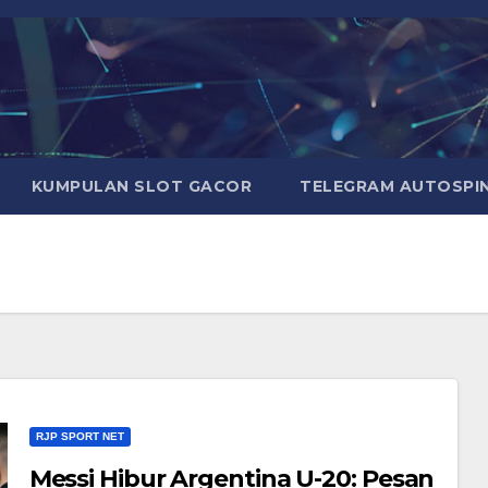
KUMPULAN SLOT GACOR
TELEGRAM AUTOSPI
RJP SPORT NET
Messi Hibur Argentina U-20: Pesan