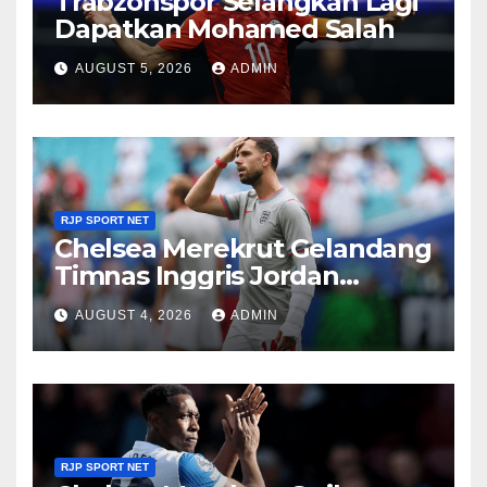
Trabzonspor Selangkah Lagi
Dapatkan Mohamed Salah
AUGUST 5, 2026
ADMIN
RJP SPORT NET
Chelsea Merekrut Gelandang
Timnas Inggris Jordan
Henderson
AUGUST 4, 2026
ADMIN
RJP SPORT NET