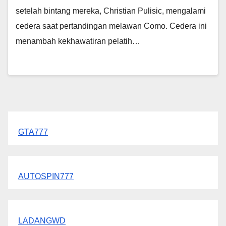
setelah bintang mereka, Christian Pulisic, mengalami
cedera saat pertandingan melawan Como. Cedera ini
menambah kekhawatiran pelatih…
GTA777
AUTOSPIN777
LADANGWD