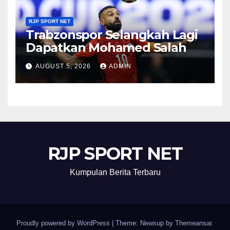
RJP SPORT NET
Trabzonspor Selangkah Lagi
Dapatkan Mohamed Salah
AUGUST 5, 2026
ADMIN
RJP SPORT NET
Kumpulan Berita Terbaru
Proudly powered by WordPress
|
Theme: Newsup by
Themeansar
.